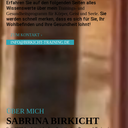
Erfahren Sie auf den folgenden Seiten alles
Wissenswerte über mein
Trainings- und
Sie
Gesundheitsprogramm für Körper, Geist und Seele.
werden schnell merken, dass es sich für Sie, Ihr
Wohlbefinden und Ihre Gesundheit lohnt!
ZUM KONTAKT ›
INFO@BIRKICHT-TRAINING.DE
ÜBER MICH
SABRINA BIRKICHT