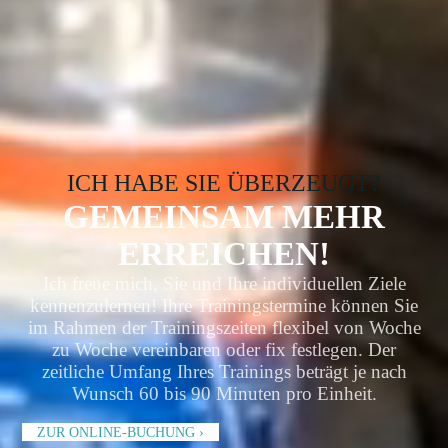
ICH HABE SIE ÜBERZEUGT?
GEMEINSAM MEHR
ERREICHEN!
Ich freue mich, Sie und Ihre individuellen Ziele
kennenzulernen! Ihre Trainingstermine können Sie
im Rahmen der Trainings­zeiten flexibel von Woche
zu Woche vereinbaren oder fix festlegen. Der
zeitliche Umfang Ihres Trainings beträgt je nach
Wunsch 60 bis 90 Minuten pro Einheit.
ZUR ONLINE-BUCHUNG ›