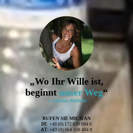
„Wo Ihr Wille ist,
beginnt
unser Weg
“
— Sabrina Birkicht
RUFEN SIE MICH AN
DE:
+49 (0) 172 630 694 8
AT:
+43 (0) 664 168 494 9