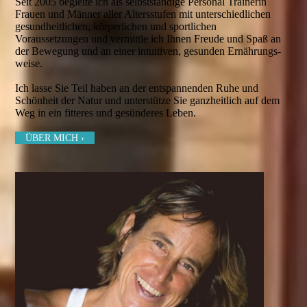
Seit 2005 begleite ich als selbstständige Personal Trainerin
Frauen und Männer aller Altersstufen mit unter­schiedlichen
gesundheitlichen, körperlichen und sportlichen
Voraussetzungen und ver­mittle ich Ihnen Freude und Spaß an
der Bewegung und an einer intuitiven, gesunden Ernäh­rungs­
weise.
Ich lasse Sie Teil haben an der entspannenden Ruhe und
Schönheit der Natur und unterstütze Sie ganzheitlich auf dem
Weg in ein fitteres und gesünderes Leben.
ÜBER MICH ›