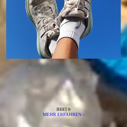
IHHT®
MEHR ERFAHREN ›